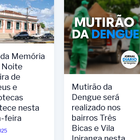
da Memória
 Noite
ira de
Mutirão da
us e
Dengue será
otecas
realizado nos
tece nesta
bairros Três
-feira
Bicas e Vila
025
Ipiranga nesta