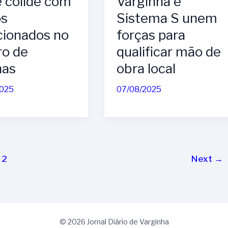
e colide com
Varginha e
os
Sistema S unem
cionados no
forças para
ro de
qualificar mão de
nas
obra local
2025
07/08/2025
2
Next
→
© 2026 Jornal Diário de Varginha