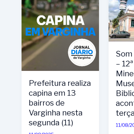
Som 
– 12ª
Mine
Prefeitura realiza
Muse
capina em 13
Bibli
bairros de
acon
Varginha nesta
terça
segunda (11)
11/08/2