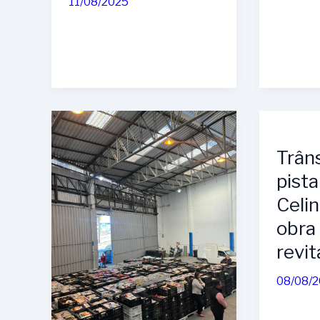
11/08/2025
Trân
pista
Celin
obra
revit
08/08/