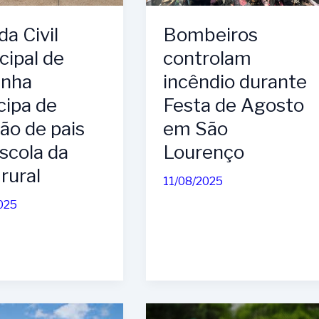
Bombeiros
a Civil
controlam
cipal de
incêndio durante
inha
Festa de Agosto
cipa de
em São
ão de pais
Lourenço
scola da
rural
11/08/2025
025