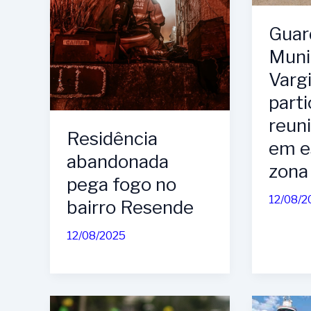
Guard
Muni
Varg
parti
reuni
Residência
em e
abandonada
zona 
pega fogo no
12/08/2
bairro Resende
12/08/2025