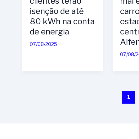
clientes terão
mal 
isenção de até
carr
80 kWh na conta
esta
de energia
cent
Alfe
07/08/2025
07/08/
1