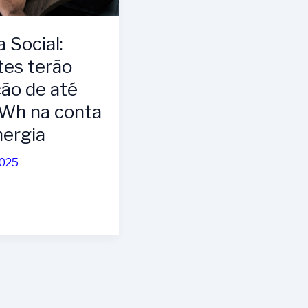
a Social:
tes terão
ção de até
Wh na conta
nergia
2025