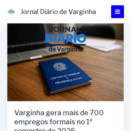
Ir
para
Jornal Diário de Varginha
o
conteúdo
Varginha gera mais de 700
empregos formais no 1º
semestre de 2025