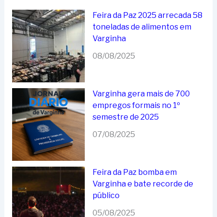
Feira da Paz 2025 arrecada 58
toneladas de alimentos em
Varginha
08/08/2025
Varginha gera mais de 700
empregos formais no 1º
semestre de 2025
07/08/2025
Feira da Paz bomba em
Varginha e bate recorde de
público
05/08/2025